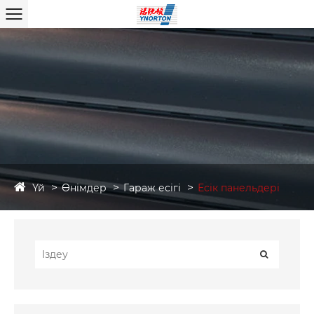
Үй
Өнімдер
Гараж есігі
Есік панельдері