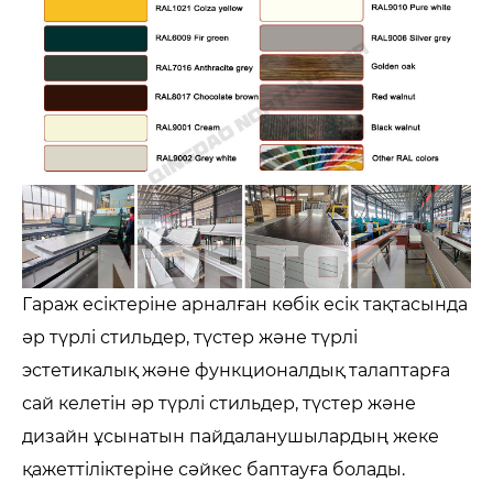
Гараж есіктеріне арналған көбік есік тақтасында
әр түрлі стильдер, түстер және түрлі
эстетикалық және функционалдық талаптарға
сай келетін әр түрлі стильдер, түстер және
дизайн ұсынатын пайдаланушылардың жеке
қажеттіліктеріне сәйкес баптауға болады.