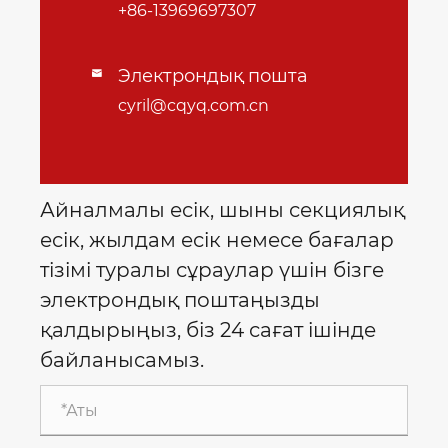
+86-13969697307
Электрондық пошта

cyril@cqyq.com.cn
Айналмалы есік, шыны секциялық
есік, жылдам есік немесе бағалар
тізімі туралы сұраулар үшін бізге
электрондық поштаңызды
қалдырыңыз, біз 24 сағат ішінде
байланысамыз.