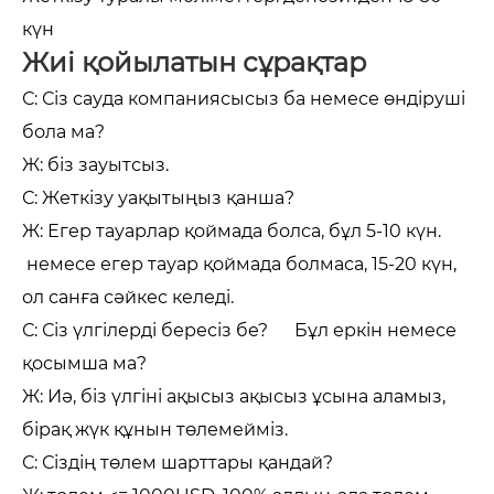
күн
Жиі қойылатын сұрақтар
С: Сіз сауда компаниясысыз ба немесе өндіруші
бола ма?
Ж: біз зауытсыз.
С: Жеткізу уақытыңыз қанша?
Ж: Егер тауарлар қоймада болса, бұл 5-10 күн.
немесе егер тауар қоймада болмаса, 15-20 күн,
ол санға сәйкес келеді.
С: Сіз үлгілерді бересіз бе? Бұл еркін немесе
қосымша ма?
Ж: Иә, біз үлгіні ақысыз ақысыз ұсына аламыз,
бірақ жүк құнын төлемейміз.
С: Сіздің төлем шарттары қандай?