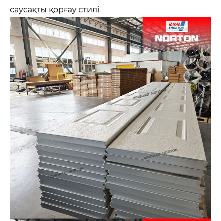
саусақты қорғау стилі