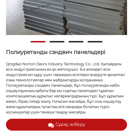
Полиуретанды сэндвич панельдері
Qingdao Norton Deors Industry Technology Co., Ltd. Қытайдағы
есік индустриясының ең ірі жеткізушісі. Біз әлемдегі есік
индустриясын құру үшін гараждың есіктерін өндіруге арналған
озық технологиялар мен жабдықтарды қолданамыз.
Полиуретанды сэндвич панельдері, бұл полиуретанды көбік
оқшаулауының қабаты бар екі сыртқы панельден тұратын
композициялық құрылыс материалдарының түрі. Бұл құрылым
жеңіл, бірақ тиімді жылу тоғысын жасайды, бұл оны оқшаулау
және құрылымдық тұтастық өте маңызды болатын түрлі
қосымшалар үшін тамаша таңдау жасайды.
Сұрау жіберу