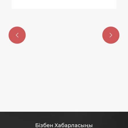


Бізбен Хабарласыңы