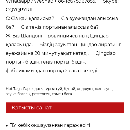
Whatsapp / Wechat: + 86-18678967853. Skype:
CQYQRYRIL
С: Сіз қай қалайсыз? Сіз әуежайдан алыссыз
ба? Сіз теңіз портынан алыссыз ба?
Ж: Біз Шандонг провинциясының Циндао
қаласында. Біздің зауыттан Циндао лиратинг
әуежайына 20 минут уақыт кетеді. Qingdao
порты - біздің теңіз порты, біздің
фабрикамыздан портқа 2 сағат кетеді.
Hot Tags: Гараждағы тұрғын үй, Қытай, өндіруші, жеткізуші,
зауыт, бағасы, реттелген, төмен баға
Қатысты санат
ПУ көбік оқшауланған гараж есігі