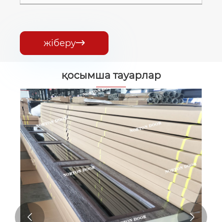
жіберу

қосымша тауарлар

