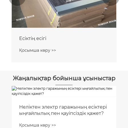
Есіктің есігі
Қосымша көру >>
Жаңалықтар бойынша ұсыныстар
Тұрғын үй және бизнес үшін
автоматты гараж есік жүйелері
Қосымша көру >>