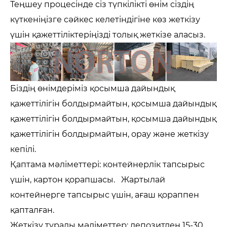
Теңшеу процесінде сіз түпкілікті өнім сіздің
күткеніңізге сәйкес келетіндігіне көз жеткізу
үшін қажеттіліктеріңізді толық жеткізе аласыз.
Біздің өнімдеріміз қосымша дайындық
қажеттілігін болдырмайтын, қосымша дайындық
қажеттілігін болдырмайтын, қосымша дайындық
қажеттілігін болдырмайтын, орау және жеткізу
кепілі.
Қаптама мәліметтері: контейнерлік тапсырыс
үшін, картон қорапшасы. Жартылай
контейнерге тапсырыс үшін, ағаш қораппен
қапталған.
Жеткізу туралы мәліметтер: депозитден 15-30