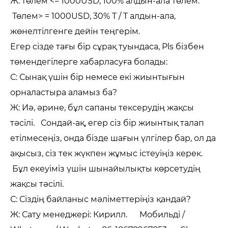
Ж: төлем <= 1000USD, 100% алдын-ала төлем.
Төлем> = 1000USD, 30% T / T алдын-ала,
жөнелтілгенге дейін теңгерім.
Егер сізде тағы бір сұрақ туындаса, Pls бізбен
төмендегілерге хабарласуға болады:
С: Сынақ үшін бір немесе екі жиынтығын
орналастыра аламыз ба?
Ж: Иә, әрине, бұл сапаны тексерудің жақсы
тәсілі. Сондай-ақ, егер сіз бір жиынтық талап
етілмесеңіз, онда бізде шағын үлгілер бар, ол да
ақысыз, сіз тек жүкпен жұмыс істеуіңіз керек.
Бұл екеуіміз үшін шынайылықты көрсетудің
жақсы тәсілі.
С: Сіздің байланыс мәліметтеріңіз қандай?
Ж: Сату менеджері: Кирилл. Мобильді /