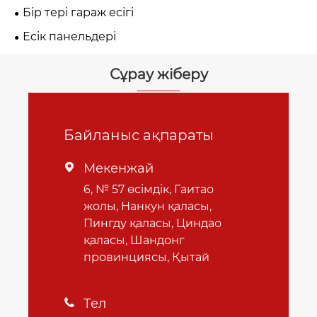
Бір тері гараж есігі
Есік панельдері
Сұрау жіберу
Байланыс ақпараты
Мекенжай

6, № 57 өсімдік, Гаитао
жолы, Нанкун қаласы,
Пингду қаласы, Циндао
қаласы, Шандонг
провинциясы, Қытай
Тел
