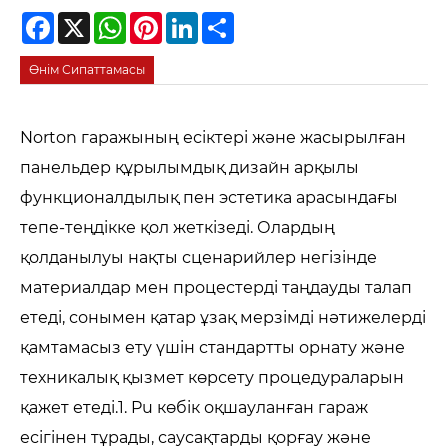
Facebook
X
WhatsApp
Pinterest
LinkedIn
Share
Өнім Сипаттамасы
Norton гаражының есіктері және жасырылған
панельдер құрылымдық дизайн арқылы
функционалдылық пен эстетика арасындағы
тепе-теңдікке қол жеткізеді. Олардың
қолданылуы нақты сценарийлер негізінде
материалдар мен процестерді таңдауды талап
етеді, сонымен қатар ұзақ мерзімді нәтижелерді
қамтамасыз ету үшін стандартты орнату және
техникалық қызмет көрсету процедураларын
қажет етеді.1. Pu көбік оқшауланған гараж
есігінен тұрады, саусақтарды қорғау және