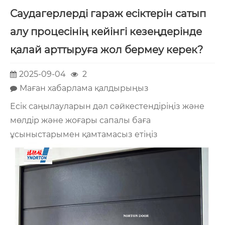
Саудагерлерді гараж есіктерін сатып
алу процесінің кейінгі кезеңдерінде
қалай арттыруға жол бермеу керек?
2025-09-04
2
Маған хабарлама қалдырыңыз
Есік саңылауларын дәл сәйкестендіріңіз және
мөлдір және жоғары сапалы баға
ұсыныстарымен қамтамасыз етіңіз