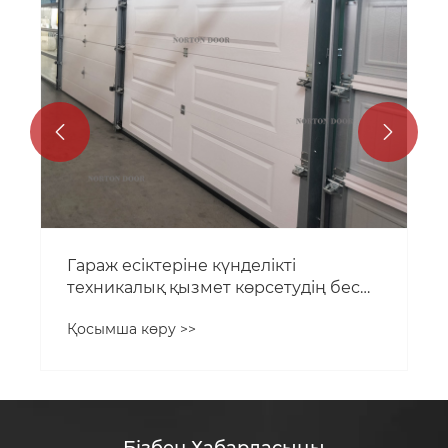


Гараж есіктеріне күнделікті
техникалық қызмет көрсетудің бес
негізгі нүктесі: бұл амалдар олардың
Қосымша көру >>
қызмет ету мерзімін ұзартуға
көмектеседі.
Бізбен Хабарласыңы