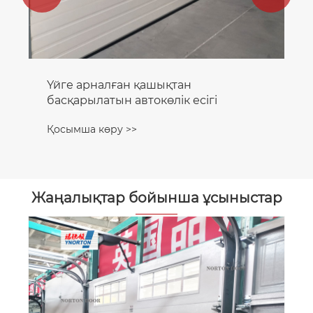
Үйге арналған қашықтан
басқарылатын автокөлік есігі
Қосымша көру >>
Жаңалықтар бойынша ұсыныстар