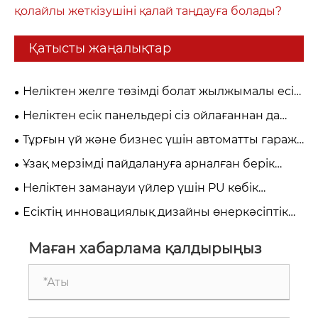
қолайлы жеткізушіні қалай таңдауға болады?
Қатысты жаңалықтар
Неліктен желге төзімді болат жылжымалы есік
заманауи өнеркәсіптік қауіпсіздік үшін
Неліктен есік панельдері сіз ойлағаннан да
маңызды?
маңызды?
Тұрғын үй және бизнес үшін автоматты гараж
есік жүйелері
Ұзақ мерзімді пайдалануға арналған берік
гараж есіктері
Неліктен заманауи үйлер үшін PU көбік
оқшауланған гараж есігін таңдау керек?
Есіктің инновациялық дизайны өнеркәсіптік
деңгейдегі өнімділікке сәйкес келеді
Маған хабарлама қалдырыңыз