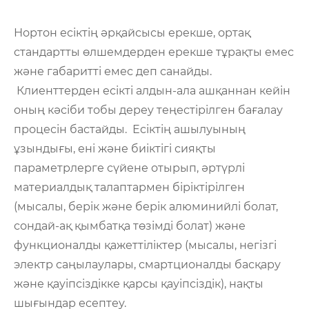
Нортон есіктің әрқайсысы ерекше, ортақ
стандартты өлшемдерден ерекше тұрақты емес
және габаритті емес деп санайды.
Клиенттерден есікті алдын-ала ашқаннан кейін
оның кәсіби тобы дереу теңестірілген бағалау
процесін бастайды. Есіктің ашылуының
ұзындығы, ені және биіктігі сияқты
параметрлерге сүйене отырып, әртүрлі
материалдық талаптармен біріктірілген
(мысалы, берік және берік алюминийлі болат,
сондай-ақ қымбатқа төзімді болат) және
функционалды қажеттіліктер (мысалы, негізгі
электр саңылаулары, смартционалды басқару
және қауіпсіздікке қарсы қауіпсіздік), нақты
шығындар есептеу.