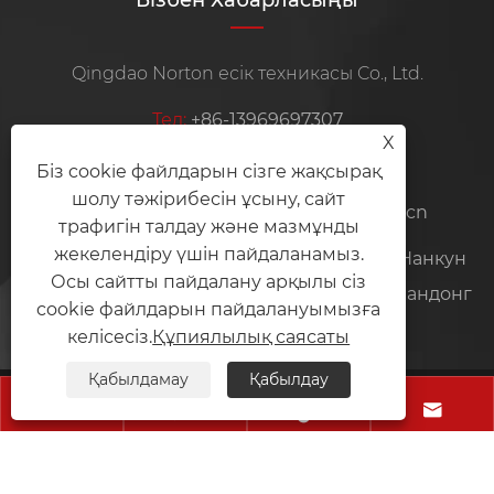
Qingdao Norton есік техникасы Co., Ltd.
Тел:
+86-13969697307
X
Ұялы:
+86-13969697307
Біз cookie файлдарын сізге жақсырақ
шолу тәжірибесін ұсыну, сайт
Электрондық пошта:
cyril@cqyq.com.cn
трафигін талдау және мазмұнды
жекелендіру үшін пайдаланамыз.
Мекенжай:
6, № 57 өсімдік, Гаитао жолы, Нанкун
Осы сайтты пайдалану арқылы сіз
қаласы, Пингду қаласы, Циндао қаласы, Шандонг
cookie файлдарын пайдалануымызға
провинциясы, Қытай
келісесіз.
Құпиялылық саясаты
Қабылдамау
Қабылдау
Copyright © 2024 Qingdao Norton есік техникасы




Co., Ltd. Барлық құқықтар қорғалған.
Links
Sitemap
RSS
XML
Құпиялылық саясаты