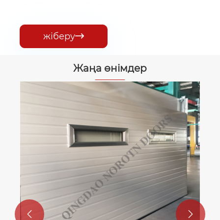
жіберу

Жаңа өнімдер

