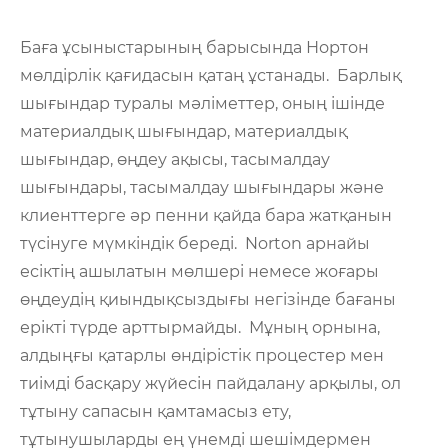
Баға ұсыныстарының барысында Нортон
мөлдірлік қағидасын қатаң ұстанады. Барлық
шығындар туралы мәліметтер, оның ішінде
материалдық шығындар, материалдық
шығындар, өңдеу ақысы, тасымалдау
шығындары, тасымалдау шығындары және
клиенттерге әр пенни қайда бара жатқанын
түсінуге мүмкіндік береді. Norton арнайы
есіктің ашылатын мөлшері немесе жоғары
өңдеудің қиындықсыздығы негізінде бағаны
ерікті түрде арттырмайды. Мұның орнына,
алдыңғы қатарлы өндірістік процестер мен
тиімді басқару жүйесін пайдалану арқылы, ол
тұтыну сапасын қамтамасыз ету,
тұтынушыларды ең үнемді шешімдермен