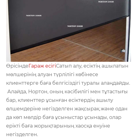
Өрісінде
Гараж есігі
Сатып алу, есіктің ашылатын
мөлшерінің алуан түрлілігі көбінесе
клиенттерге баға белгісіздігі туралы алаңдайды.
Алайда, Нортон, оның кәсібилігі мен тұтастығы
бар, клиенттер ұсынған есіктердің ашылу
өлшемдеріне негізделген жақсырақ және одан
да көп мөлдір баға ұсыныстар ұсынады, олар
ерікті баға жорықтарының хаосқа енуіне
негізделген.