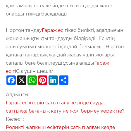
қамтамасыз ету кезінде шығындарды және
оларды тиімді басқарады.
Нортон таңдау
Гараж есігі
кәсібилікті, адалдығын
және ашықтықты таңдауды білдіреді. Есіктің
ашылуының мөлшері қандай болмасын, Нортон
қанағаттанарлық жағдай жасау үшін жоғары
сапалы баға белгілеуді ұсына алады
Гараж
есігі
Сіз үшін шешім.
Facebook
X
WhatsApp
Pinterest
LinkedIn
Share
Алдыңғы :
Гараж есіктерін сатып алу кезінде сауда-
саттыққа бағаның кетуіне жол бермеу керек пе?
Келесі :
Роликті жапқыш есіктерін сатып алған кезде