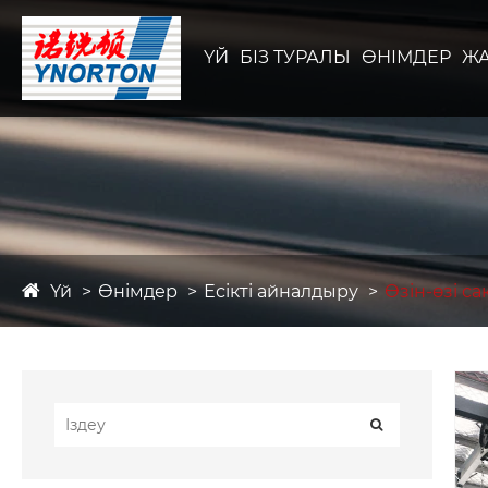
ҮЙ
БІЗ ТУРАЛЫ
ӨНІМДЕР
Ж
Үй
Өнімдер
Есікті айналдыру
Өзін-өзі с