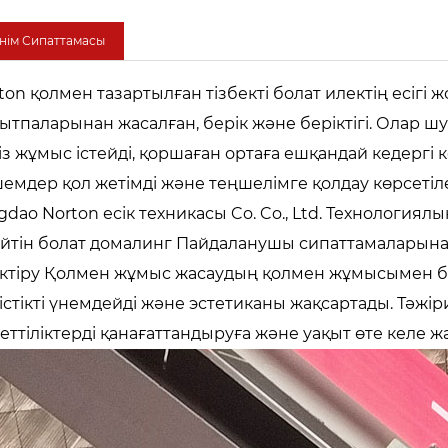
нім Сипаттамасы
ton қолмен тазартылған тізбекті болат илектің есіг
ытпаларынан жасалған, берік және беріктігі. Олар 
із жұмыс істейді, қоршаған ортаға ешқандай кедергі к
емдер қол жетімді және теңшелімге қолдау көрсетіле
gdao Norton есік техникасы Co. Co., Ltd. Технология
ейтін болат домалинг Пайдаланушы сипаттамаларына с
іктіру Қолмен жұмыс жасаудың қолмен жұмысымен бірікт
істікті үнемдейді және эстетиканы жақсартады. Тәжіриб
еттіліктерді қанағаттандыруға және уақыт өте келе ж