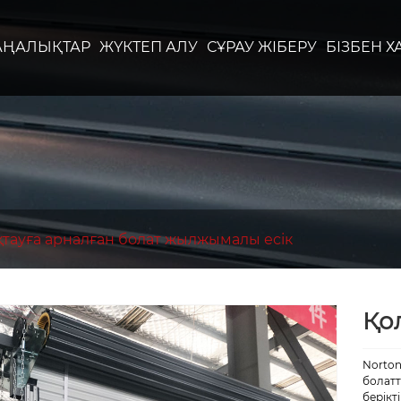
АҢАЛЫҚТАР
ЖҮКТЕП АЛУ
СҰРАУ ЖІБЕРУ
БІЗБЕН 
ақтауға арналған болат жылжымалы есік
Қо
Norton
болатт
берікт