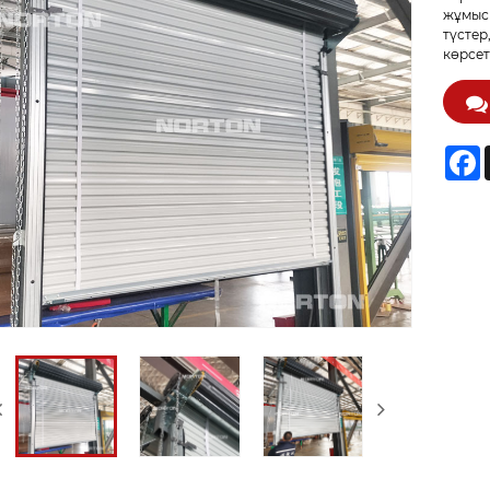
жұмыс 
түстер
көрсет
F