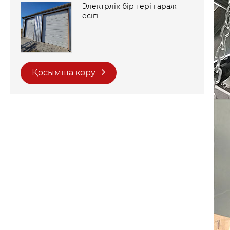
Электрлік бір тері гараж
есігі
Қосымша көру