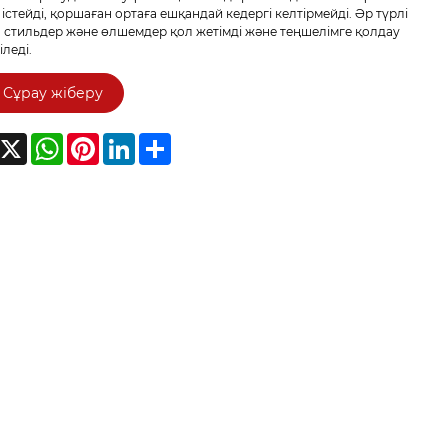
істейді, қоршаған ортаға ешқандай кедергі келтірмейді. Әр түрлі
, стильдер және өлшемдер қол жетімді және теңшелімге қолдау
іледі.
Сұрау жіберу
acebook
X
WhatsApp
Pinterest
LinkedIn
Share