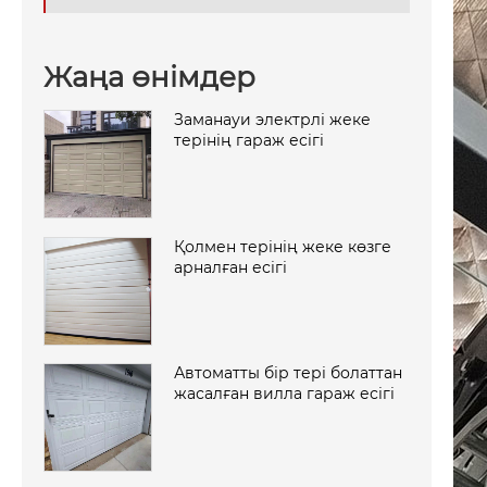
Жаңа өнімдер
Заманауи электрлі жеке
терінің гараж есігі
Қолмен терінің жеке көзге
арналған есігі
Автоматты бір тері болаттан
жасалған вилла гараж есігі