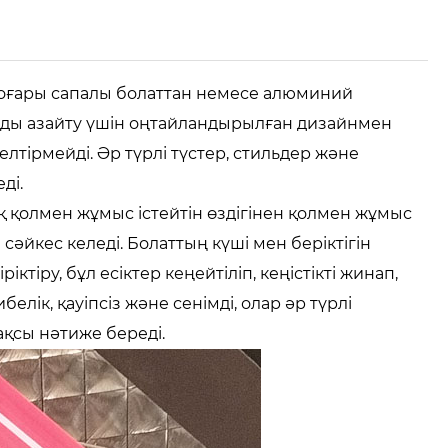
і жоғары сапалы болаттан немесе алюминий
шуды азайту үшін оңтайландырылған дизайнмен
елтірмейді. Әр түрлі түстер, стильдер және
ді.
лық қолмен жұмыс істейтін өздігінен қолмен жұмыс
әйкес келеді. Болаттың күші мен беріктігін
іру, бұл есіктер кеңейтіліп, кеңістікті жинап,
елік, қауіпсіз және сенімді, олар әр түрлі
ақсы нәтиже береді.