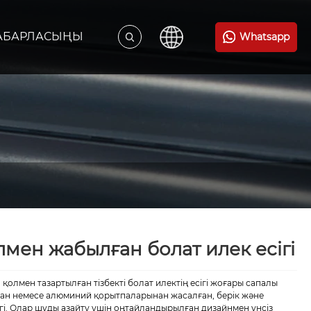
ХАБАРЛАСЫҢЫ
Whatsapp
лмен жабылған болат илек есігі
 қолмен тазартылған тізбекті болат илектің есігі жоғары сапалы
ан немесе алюминий қорытпаларынан жасалған, берік және
ігі. Олар шуды азайту үшін оңтайландырылған дизайнмен үнсіз