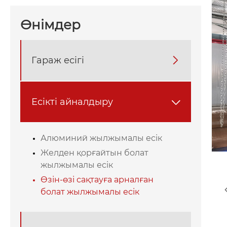
Өнімдер
Гараж есігі

Есікті айналдыру

Алюминий жылжымалы есік
Желден қорғайтын болат
жылжымалы есік
Өзін-өзі сақтауға арналған
болат жылжымалы есік