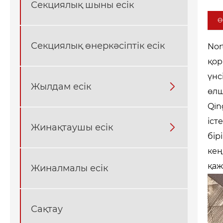
Секциялық шыны есік
Ө
Секциялық өнеркәсіптік есік
Nor
қор
үнс
Жылдам есік

өлш
Qin
іст
Жинақтаушы есік

бір
кең
қаж
Жиналмалы есік
Сақтау