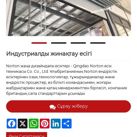
Индустриалды жинақтау есігі
Norton жаңа дизайндағы есіктері - Qingdao Norton есік
техникасы Co. Co., Ltd. Ұлыбританияның Norton өндірістік
есіктерінен озық технологиялар, тұжырымдамалар және
өндірістік процестер, өз білікті командасымен, жоғары
жабдықтармен және қатаң менеджментпен бірлесіп, компания
британдық сапа стандарттарын ұсынады.
Сұрау жіберу
Facebook
X
WhatsApp
Pinterest
LinkedIn
Share
Өнім Сипаттамасы