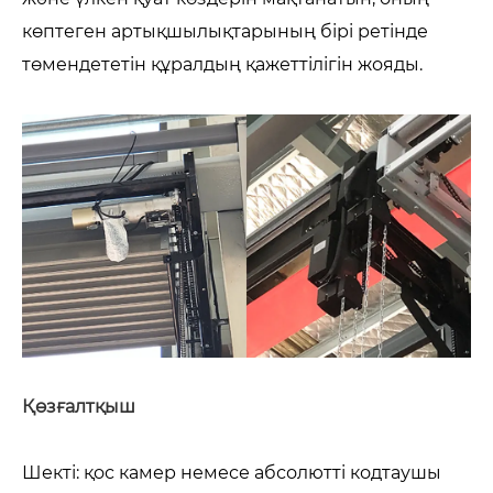
көптеген артықшылықтарының бірі ретінде
төмендететін құралдың қажеттілігін жояды.
Қөзғалтқыш
Шекті: қос камер немесе абсолютті кодтаушы