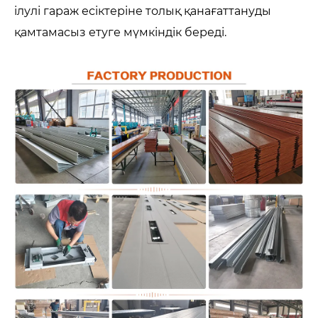
ілулі гараж есіктеріне толық қанағаттануды
қамтамасыз етуге мүмкіндік береді.