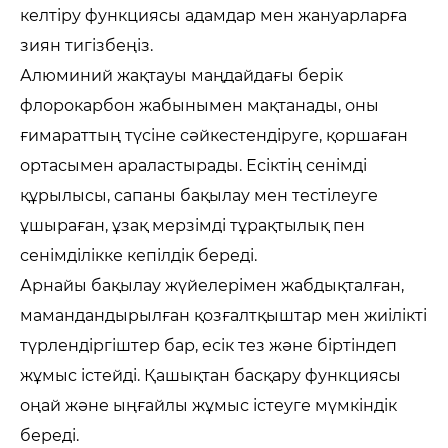
келтіру функциясы адамдар мен жануарларға
зиян тигізбеңіз.
Алюминий жақтауы маңдайдағы берік
флорокарбон жабынымен мақтанады, оны
ғимараттың түсіне сәйкестендіруге, қоршаған
ортасымен араластырады. Есіктің сенімді
құрылысы, сапаны бақылау мен тестілеуге
ұшыраған, ұзақ мерзімді тұрақтылық пен
сенімділікке кепілдік береді.
Арнайы бақылау жүйелерімен жабдықталған,
мамандандырылған қозғалтқыштар мен жиілікті
түрлендіргіштер бар, есік тез және біртіндеп
жұмыс істейді. Қашықтан басқару функциясы
оңай және ыңғайлы жұмыс істеуге мүмкіндік
береді.