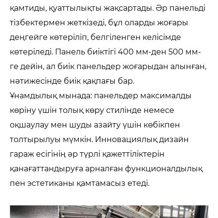
қамтиды, қуаттылықты жақсартады. Әр панельді
тізбектермен жеткізеді, бұл оларды жоғары
деңгейге көтеріліп, белгіленген келісімде
көтеріледі. Панель биіктігі 400 мм-ден 500 мм-
ге дейін, ал биік панельдер жоғарыдан алынған,
нәтижесінде биік қақпағы бар.
Ұнамдылық мынада: панельдер максималды
көріну үшін толық көру стилінде немесе
оқшаулау мен шуды азайту үшін көбікпен
толтырылуы мүмкін. Инновациялық дизайн
гараж есігінің әр түрлі қажеттіліктерін
қанағаттандыруға арналған функционалдылық
пен эстетиканы қамтамасыз етеді.