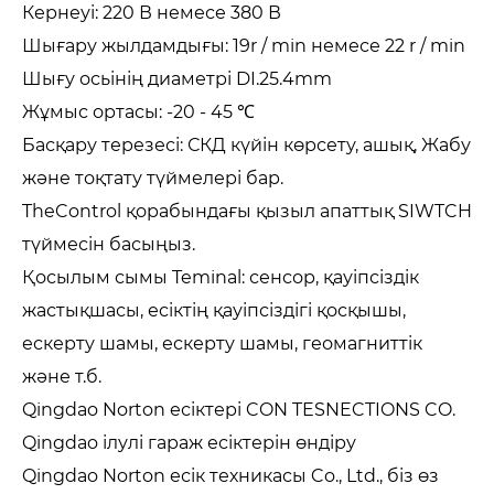
Кернеуі: 220 В немесе 380 В
Шығару жылдамдығы: 19r / min немесе 22 r / min
Шығу осьінің диаметрі DI.25.4mm
Жұмыс ортасы: -20 - 45 ℃
Басқару терезесі: СКД күйін көрсету, ашық, Жабу
және тоқтату түймелері бар.
TheControl қорабындағы қызыл апаттық SIWTCH
түймесін басыңыз.
Қосылым сымы Teminal: сенсор, қауіпсіздік
жастықшасы, есіктің қауіпсіздігі қосқышы,
ескерту шамы, ескерту шамы, геомагниттік
және т.б.
Qingdao Norton есіктері CON TESNECTIONS CO.
Qingdao ілулі гараж есіктерін өндіру
Qingdao Norton есік техникасы Co., Ltd., біз өз