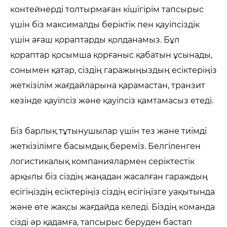
контейнерді толтырмаған кішігірім тапсырыс
үшін біз максималды беріктік пен қауіпсіздік
үшін ағаш қораптарды қолданамыз. Бұл
қораптар қосымша қорғаныс қабатын ұсынады,
сонымен қатар, сіздің гаражыңыздың есіктеріңіз
жеткізілім жағдайларына қарамастан, транзит
кезінде қауіпсіз және қауіпсіз қамтамасыз етеді.
Біз барлық тұтынушылар үшін тез және тиімді
жеткізілімге басымдық береміз. Белгіленген
логистикалық компаниялармен серіктестік
арқылы біз сіздің жаңадан жасалған гараждың
есігіңіздің есіктеріңіз сіздің есігіңізге уақытында
және өте жақсы жағдайда келеді. Біздің команда
сізді әр қадамға, тапсырыс беруден бастап