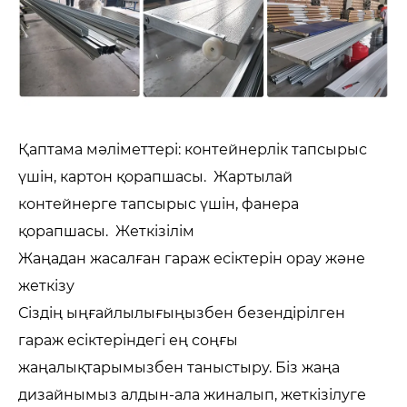
Қаптама мәліметтері: контейнерлік тапсырыс
үшін, картон қорапшасы. Жартылай
контейнерге тапсырыс үшін, фанера
қорапшасы. Жеткізілім
Жаңадан жасалған гараж есіктерін орау және
жеткізу
Сіздің ыңғайлылығыңызбен безендірілген
гараж есіктеріндегі ең соңғы
жаңалықтарымызбен таныстыру. Біз жаңа
дизайнымыз алдын-ала жиналып, жеткізілуге ​​