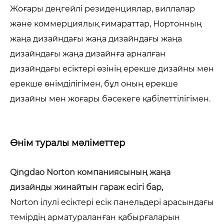
Жоғары деңгейлі резиденциялар, виллалар
және коммерциялық ғимараттар, Нортонның
жаңа дизайндағы жаңа дизайндағы жаңа
дизайндағы жаңа дизайнға арналған
дизайндағы есіктері өзінің ерекше дизайны мен
ерекше өнімділігімен, бұл оның ерекше
дизайны мен жоғары бәсекеге қабілеттілігімен.
Өнім туралы мәліметтер
Qingdao Norton компаниясының жаңа
дизайнды жинайтын гараж есігі бар,
Norton ілулі есіктері есік панельдері арасындағы
темірдің арматураланған қабырғаларын