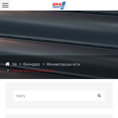
Үй
Өнімдер
Жинақтаушы есік
Гараж есігін жинақтау