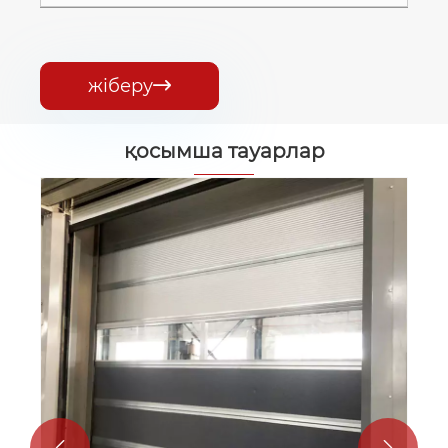
жіберу

қосымша тауарлар
Заманауи жинақталған гараж есігі
Қосымша көру >>

