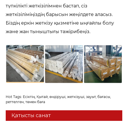
түпкілікті жеткізілімнен бастап, сіз
жеткізіліміңіздің барысын жеңілдете аласыз.
Біздің еркін жеткізу қызметіне ыңғайлы болу
және жан тыныштығы тәжірибеңіз.
Hot Tags: Есіктің, Қытай, өндіруші, жеткізуші, зауыт, бағасы,
реттелген, төмен баға
Қатысты санат