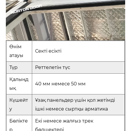
Өнім
Секті есікті
атауы
Түр
Реттелетін түс
Қалыңд
40 мм немесе 50 мм
ық
Күшейт
Ұзақ панельдер үшін қол жетімді
у
ішкі немесе сыртқы арматика
Бөлікте
Екі немесе жалғыз трек
р
бөлшектері