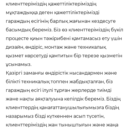
клиенттеріміздің қажеттіліктеріміздің
мұқтаждыққа деген қажеттіліктерімізді
гараждың есігінің барлық жағынан кездесуге
басымдық береміз. Біз өз клиенттеріміздің бүкіл
процесте қиын тәжірибені қамтамасыз ету үшін
дизайн, өндіріс, монтаж және техникалық
қызмет көрсетуді қамтитын бір терезе қызметін
ұсынамыз.
Қазіргі заманғы өндірістік нысандармен және
білікті техникалық топпен жабдықталған, біз
гараждың есігі ілулі тұрған жерлерде тиімді
және нақты аяқталуына кепілдік береміз. Біздің
клиенттердің қанағаттанушылығымызға біздің
назарымыз бізді күткеннен асып түсетін,
клиенттеріміздің жан тыныштығын және жаңа