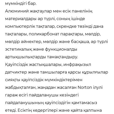
мүмкіндігі бар.
Алюминий жақтаулар мен есік панелінің
материалдары әр түрлі, соның ішінде
компьютерлік тақталар, скрендке төзімді дана
тақталары, поликарбонат парақтары, мөлдір,
мөлдір әйнектер, мөлдір және басқаша, әр түрлі
эстетикалық және функционалды
артықшылықтарды тамақтандыру.
Қауіпсіздік жастықшалары, инфрақызыл
датчиктер және тамшыларға қарсы құрылғылар
сияқты қауіпсіздік мүмкіндіктерімен
жабдықталған, жаңадан жасалған Norton ілулі
гараж есігі пайдаланушы кезіндегі
пайдаланушының қауіпсіздігін қамтамасыз
етеді. Есіктің кедергілері және қайта қалпына