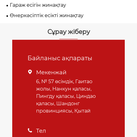
Гараж есігін жинақтау
Өнеркәсіптік есікті жинақтау
Сұрау жіберу
Байланыс ақпараты
Мекенжай

6, № 57 өсімдік, Гаитао
жолы, Нанкун қаласы,
Пингду қаласы, Циндао
қаласы, Шандонг
провинциясы, Қытай
Тел
