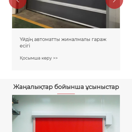
Жаңалықтар бойынша ұсыныстар
Нортон гаражының есіктерінің
сапасы.
Қосымша көру >>