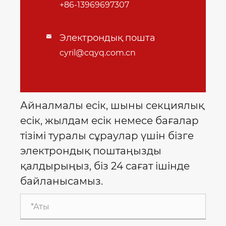
+86-13969697307
Электрондық пошта

cyril@cqyq.com.cn
Айналмалы есік, шыны секциялық
есік, жылдам есік немесе бағалар
тізімі туралы сұраулар үшін бізге
электрондық поштаңызды
қалдырыңыз, біз 24 сағат ішінде
байланысамыз.