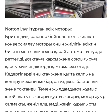
Norton ілулі тұрған есік моторы:
Британдық қолөнер бейнеленген, жиілікті
конверсиялау моторы оның жиілігін есіктің
биіктігі мен салмағына қарай автоматты түрде
реттейді, ұсақтауға қарсы және соқтығысуға
қарсы мүмкіндіктерді қамтамасыз етеді.
Кедергілерді анықтау және қайта қалпына
келтіру механизмі бар, ол үздіксіз басталады
және тоқтайды. Төмен жылдамдықта жұмыс
істей алатын, жоғары қуаты жоғары, мотор ауыр
салмақты, жеңіл өлшемді, жеңіл құрылысты
және үлкен қуат көздерін мақтанатын, оның