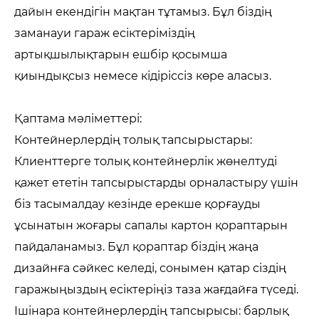
дайын екендігін мақтан тұтамыз. Бұл біздің
заманауи гараж есіктеріміздің
артықшылықтарын ешбір қосымша
қиындықсыз немесе кідіріссіз көре аласыз.
Қаптама мәліметтері:
Контейнерлердің толық тапсырыстары:
Клиенттерге толық контейнерлік жөнелтуді
қажет ететін тапсырыстарды орналастыру үшін
біз тасымалдау кезінде ерекше қорғауды
ұсынатын жоғары сапалы картон қораптарын
пайдаланамыз. Бұл қораптар біздің жаңа
дизайнға сәйкес келеді, сонымен қатар сіздің
гаражыңыздың есіктеріңіз таза жағдайға түседі.
Ішінара контейнерлердің тапсырысы: барлық