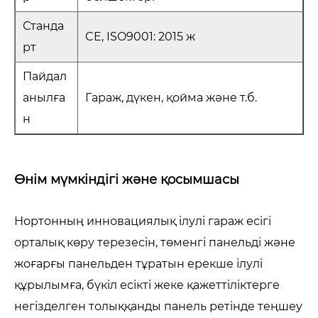
Станда
CE, ISO9001: 2015 ж
рт
Пайдал
анылға
Гараж, дүкен, қойма және т.б.
н
Өнім мүмкіндігі және қосымшасы
Нортонның инновациялық ілулі гараж есігі
орталық көру терезесін, төменгі панельді және
жоғарғы панельден тұратын ерекше ілулі
құрылымға, бүкіл есікті жеке қажеттіліктерге
негізделген толыққанды панель ретінде теңшеу