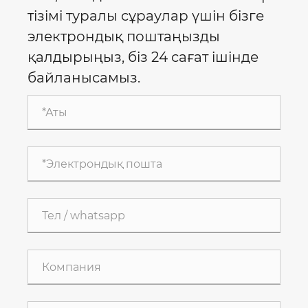
тізімі туралы сұраулар үшін бізге
электрондық поштаңызды
қалдырыңыз, біз 24 сағат ішінде
байланысамыз.