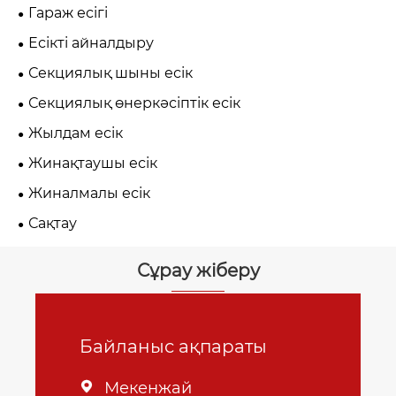
Гараж есігі
Есікті айналдыру
Секциялық шыны есік
Секциялық өнеркәсіптік есік
Жылдам есік
Жинақтаушы есік
Жиналмалы есік
Сақтау
Сұрау жіберу
Байланыс ақпараты
Мекенжай
