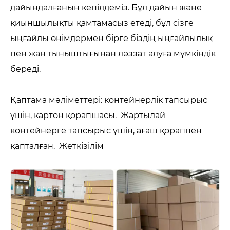
дайындалғанын кепілдеміз. Бұл дайын және
қиыншылықты қамтамасыз етеді, бұл сізге
ыңғайлы өнімдермен бірге біздің ыңғайлылық
пен жан тыныштығынан ләззат алуға мүмкіндік
береді.
Қаптама мәліметтері: контейнерлік тапсырыс
үшін, картон қорапшасы. Жартылай
контейнерге тапсырыс үшін, ағаш қораппен
қапталған. Жеткізілім