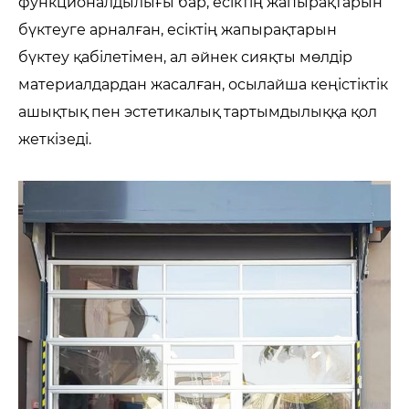
функционалдылығы бар, есіктің жапырақтарын
бүктеуге арналған, есіктің жапырақтарын
бүктеу қабілетімен, ал әйнек сияқты мөлдір
материалдардан жасалған, осылайша кеңістіктік
ашықтық пен эстетикалық тартымдылыққа қол
жеткізеді.