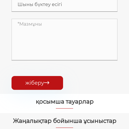
жіберу

қосымша тауарлар


Жаңалықтар бойынша ұсыныстар