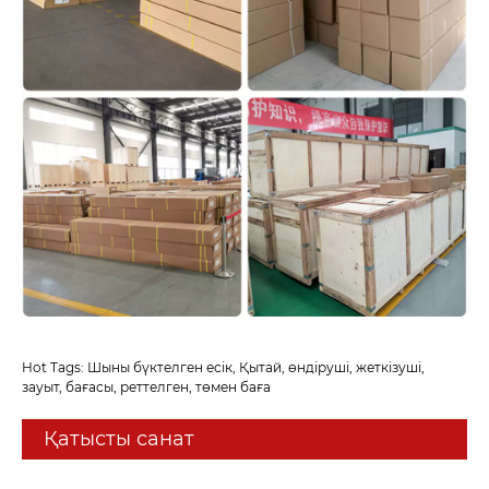
Hot Tags: Шыны бүктелген есік, Қытай, өндіруші, жеткізуші,
зауыт, бағасы, реттелген, төмен баға
Қатысты санат