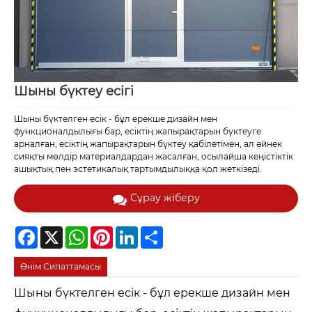
Шыны бүктеу есігі
Шыны бүктелген есік - бұл ерекше дизайн мен
функционалдылығы бар, есіктің жапырақтарын бүктеуге
арналған, есіктің жапырақтарын бүктеу қабілетімен, ал әйнек
сияқты мөлдір материалдардан жасалған, осылайша кеңістіктік
ашықтық пен эстетикалық тартымдылыққа қол жеткізеді.
Сұрау жіберу
Facebook
X
WhatsApp
Pinterest
LinkedIn
Share
Өнім Сипаттамасы
Шыны бүктелген есік - бұл ерекше дизайн мен