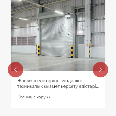


Жапқыш есіктеріне күнделікті
техникалық қызмет көрсету әдістері
қандай?
Қосымша көру >>