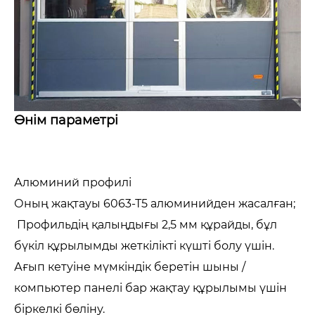
Өнім параметрі
Алюминий профилі
Оның жақтауы 6063-Т5 алюминийден жасалған;
Профильдің қалыңдығы 2,5 мм құрайды, бұл
бүкіл құрылымды жеткілікті күшті болу үшін.
Ағып кетуіне мүмкіндік беретін шыны /
компьютер панелі бар жақтау құрылымы үшін
біркелкі бөліну.