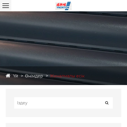
Үй
Өнімдер
Жиналмалы есік