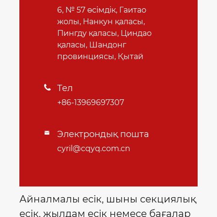
6, № 57 өсімдік, Гаитао
жолы, Нанкун қаласы,
Пингду қаласы, Циндао
қаласы, Шандонг
провинциясы, Қытай
Тел

+86-13969697307
Электрондық пошта

cyril@cqyq.com.cn
Айналмалы есік, шыны секциялық
есік, жылдам есік немесе бағалар