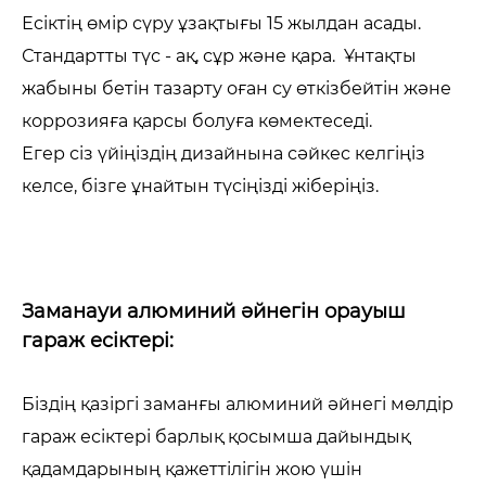
Есіктің өмір сүру ұзақтығы 15 жылдан асады.
Стандартты түс - ақ, сұр және қара. Ұнтақты
жабыны бетін тазарту оған су өткізбейтін және
коррозияға қарсы болуға көмектеседі.
Егер сіз үйіңіздің дизайнына сәйкес келгіңіз
келсе, бізге ұнайтын түсіңізді жіберіңіз.
Заманауи алюминий әйнегін орауыш
гараж есіктері:
Біздің қазіргі заманғы алюминий әйнегі мөлдір
гараж есіктері барлық қосымша дайындық
қадамдарының қажеттілігін жою үшін